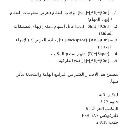
– [Ctrl]+[Alt]+[Esc] مرقاب النظام (عرض معلومات النظام
+ إنهاء المهام)
– [Ctrl]+[Shift]+[Del] قاتل المهام xkill (لإنهاء التطبيقات
العالقة)
– [Ctrl]+[Alt]+[Backspace] قتل خادم العرض X (الإجراء
المعتاد:)
– [Super]+[D] إظهار سطح المكتب
– [Ctrl]+[Alt]+[T] فتح الطرفية
يتضمن هذا الإصدار الكثير من البرامج الهامة والمحدثة نذكر
منها:
لينكس 4.9
جنوم 3.22
المكتب الحر 5.2.7
فايرفوكس 52.2 ESR
جمب 2.8.18