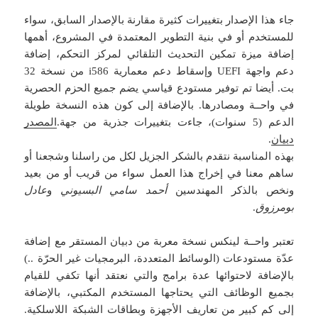
جاء هذا الإصدار بتغييرات كثيرة مقارنة بالإصدار السابق، سواء
للمستخدم أو في بنية التطوير المعتمدة في المشروع، أهمها
إضافة ميزة تمكين التحديث التلقائي لمركز التحكم، إضافة
دعم واجهة UEFI وإسقاط دعم معمارية i586 من نسخة 32
بت. أيضا تم توفير مستودع قياسي يضم جميع الحزم الحصرية
في واحــة ومصادرها. بالإضافة إلى كون هذه النسخة طويلة
الدعم (5 سنوات)، جاءت بتغييرات جذرية من جهة.
المصدر
دبيان
.
بهذه المناسبة نتقدم بالشكر الجزيل لكل من راسلنا وشجعنا أو
ساهم معنا في إخراج هذا العمل سواء من قريب أو من بعيد
ونخص بالذكر المهندسين
أحمد سامي البسيوني
و
عادل
بومرزوق
.
تعتبر واحــة لينكس نسخة معربة من دبيان المستقر مع إضافة
عدّة مستودعات (الوسائط المتعددة، البرمجيات غير الحرّة ..)
بالإضافة لاحتوائها عدة برامج والتي نعتقد أنها تكفي للقيام
بجميع الوظائف التي يحتاجها المستخدم المكتبي، بالإضافة
إلى كم كبير من تعاريف الأجهزة وبطاقات الشبكة اللاسلكية.