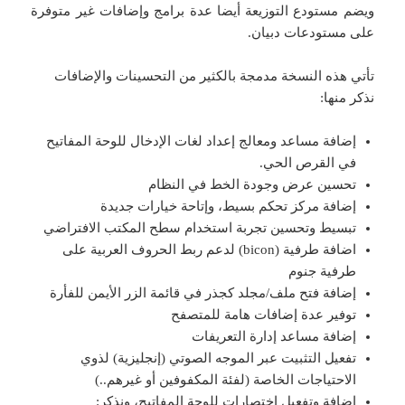
ويضم مستودع التوزيعة أيضا عدة برامج وإضافات غير متوفرة
على مستودعات دبيان.
تأتي هذه النسخة مدمجة بالكثير من التحسينات والإضافات
نذكر منها:
إضافة مساعد ومعالج إعداد لغات الإدخال للوحة المفاتيح
في القرص الحي.
تحسين عرض وجودة الخط في النظام
إضافة مركز تحكم بسيط، وإتاحة خيارات جديدة
تبسيط وتحسين تجربة استخدام سطح المكتب الافتراضي
اضافة طرفية (bicon) لدعم ربط الحروف العربية على
طرفية جنوم
إضافة فتح ملف/مجلد كجذر في قائمة الزر الأيمن للفأرة
توفير عدة إضافات هامة للمتصفح
إضافة مساعد إدارة التعريفات
تفعيل التثبيت عبر الموجه الصوتي (إنجليزية) لذوي
الاحتياجات الخاصة (لفئة المكفوفين أو غيرهم..)
إضافة وتفعيل اختصارات للوحة المفاتيح، ونذكر: