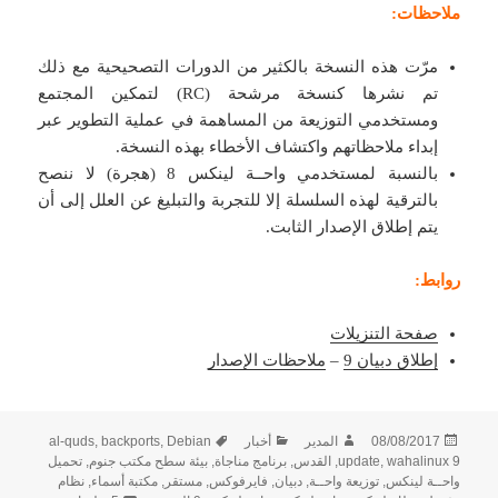
ملاحظات:
مرّت هذه النسخة بالكثير من الدورات التصحيحية مع ذلك
تم نشرها كنسخة مرشحة (RC) لتمكين المجتمع
ومستخدمي التوزيعة من المساهمة في عملية التطوير عبر
إبداء ملاحظاتهم واكتشاف الأخطاء بهذه النسخة.
بالنسبة لمستخدمي واحــة لينكس 8 (هجرة) لا ننصح
بالترقية لهذه السلسلة إلا للتجربة والتبليغ عن العلل إلى أن
يتم إطلاق الإصدار الثابت.
روابط:
صفحة التنزيلات
إطلاق دبيان 9
–
ملاحظات الإصدار
نُشرت
الكاتب
التصنيفات
الوسوم
08/08/2017
المدير
أخبار
Debian
,
backports
,
al-quds
في
wahalinux 9
,
update
,
القدس
,
برنامج مناجاة
,
بيئة سطح مكتب جنوم
,
تحميل
واحــة لينكس
,
توزيعة واحــة
,
دبيان
,
فايرفوكس
,
مستقر
,
مكتبة أسماء
,
نظام