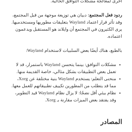
أخرى لمعالجة مشكلات التوافق الحالية.
ردود فعل المجتمع:
دبيان هي توزيعة موجهة من قبل المجتمع،
وقد تأثر قرار اعتماد Wayland بتعليقات مطوريها ومستخدميها.
يرى الكثيرون في المجتمع أن وايلاند هو المستقبل ويدعمون
اعتماده.
بالطبع، هناك أيضًا بعض السلبيات لاستخدام Wayland:
مشكلات التوافق: بينما يتحسن Wayland باستمرار، قد لا
تعمل بعض التطبيقات بشكل مثالي، خاصة القديمة منها.
منحنى التعلم: يستخدم Wayland بنية مختلفة عن Xorg،
مما قد يتطلب من المطورين تكييف تطبيقاتهم للعمل معها.
نظام بيئي أقل نضجًا: لا يزال نظام Wayland قيد التطوير،
وقد يفتقد بعض الميزات مقارنة بـ Xorg.
المصادر