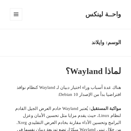
واحــة لينكس
القائمة
والودجات
الوسم:
وايلاند
لماذا Wayland؟
هناك عدة أسباب وراء اختيار دبيان لـ Wayland كنظام نوافذ
افتراضيا بدأ من الإصدار Debian 10:
مواكبة المستقبل:
يُعتبر Wayland خادم العرض الجيل القادم
لنظام Linux، حيث يقدم مزايا مثل تحسين الأمان وعزل
البرامج وتحسين الأداء مقارنة بخادم العرض التقليدي Xorg.
من خلال تبني Wayland مبكرًا، تضع توزيعة دبيان نفسها في