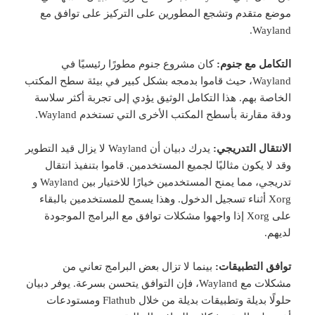
موضع متقدم وتشجع المطورين على التركيز على توافق مع
Wayland.
التكامل مع جنوم:
كان مشروع جنوم مطورًا رئيسيًا في
Wayland، حيث قاموا بدمجه بشكل كبير في بيئة سطح المكتب
الخاصة بهم. هذا التكامل الوثيق يؤدي إلى تجربة أكثر سلاسة
ودقة مقارنة بأسطح المكتب الأخرى التي تستخدم Wayland.
الانتقال التدريجي:
يدرك دبيان أن Wayland لا يزال قيد التطوير
وقد لا يكون مثاليًا لجميع المستخدمين. قاموا بتنفيذ انتقال
تدريجي، مما يمنح المستخدمين خيارًا للاختيار بين Wayland و
Xorg أثناء تسجيل الدخول. وهذا يسمح للمستخدمين بالبقاء
على Xorg إذا واجهوا مشكلات توافق مع البرامج الموجودة
لديهم.
توافق التطبيقات:
بينما لا تزال بعض البرامج تعاني من
مشكلات مع Wayland، فإن التوافق يتحسن بسرعة. يوفر دبيان
حلولًا بديلة وتطبيقات بديلة من خلال Flathub ومستودعات