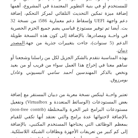
للمستخدم أو في بنية التطوير المعتمدة في المشروع، أهمها
إضافة ميزة تمكين التحديث التلقائي لمركز التحكم، إضافة
دعم واجهة UEFI وإسقاط دعم معمارية i586 من نسخة 32
بت. أيضا تم توفير مستودع قياسي يضم جميع الحزم الحصرية
في واحــة ومصادرها. بالإضافة إلى كون هذه النسخة طويلة
الدعم (5 سنوات)، جاءت بتغييرات جذرية من جهة.
المصدر
دبيان
.
بهذه المناسبة نتقدم بالشكر الجزيل لكل من راسلنا وشجعنا أو
ساهم معنا في إخراج هذا العمل سواء من قريب أو من بعيد
ونخص بالذكر المهندسين
أحمد سامي البسيوني
و
عادل
بومرزوق
.
تعتبر واحــة لينكس نسخة معربة من دبيان المستقر مع إضافة
بعض المستودعات (الوسائط المتعددة و Virtualbox) وتفعيل
مستودعات البرامج غير الحرة والمختلطة (non-free contrib)
بالإضافة لاحتوائها عدة برامج والتي نعتقد أنها تكفي للقيام
بمعظم الوظائف التي يحتاجها المستخدم المكتبي، بالإضافة
إلى كم كبير من تعريفات الأجهزة وبطاقات الشبكة اللاسلكية.