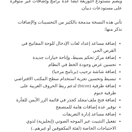
ويضم مستودع التوزيعة أيضا عدة برامج وإضافات غير متوفرة
على مستودعات دبيان.
تأتي هذه النسخة مدمجة بالكثير من التحسينات والإضافات
نذكر منها:
إضافة مساعد إعداد لغات الإدخال للوحة المفاتيح في
القرص الحي
إضافة مركز تحكم بسيط، وإتاحة خيارات جديدة
تحسين عرض وجودة الخط في النظام
إضافة شاشة ترحيب (برنامج مرحبا)
تبسيط وتحسين تجربة استخدام سطح المكتب الافتراضي
إضافة طرفية (bicon) لدعم ربط الحروف العربية على
طرفية جنوم
إضافة فتح ملف/مجلد كجذر في قائمة الزر الأيمن للفأرة
توفير عدة إضافات هامة للمتصفح
إضافة مساعد إدارة التعريفات
تفعيل التثبيت عبر الموجه الصوتي (إنجليزية) لذوي
الاحتياجات الخاصة (لفئة المكفوفين أو غيرهم..)