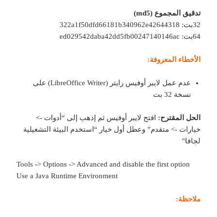
تدقيق المجموع (md5)
32بت: 322a1f50dfd66181b340962e42644318
64بت: ed029542daba42dd5fb00247140146ac
الأخطاء المعروفة:
عدم عمل لايبر أوفيس رايتر (LibreOffice Writer) على
نسخة 32 بت
الحل المقترح:
افتح لايبر أوفيس ثم إذهب إلى “أدوات ->
خيارات -> متقدم” وعطل أول خيار “استخدم البيئة التشغيلية
لجافا”
Tools -> Options -> Advanced and disable the first option
Use a Java Runtime Environment
ملاحظة: