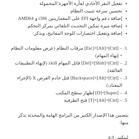
تفعيل النقر الأحادي لفأرة الأجهزة المحمولة
تحسين سرعة تثبيت النظام
إضافة دعم واجهة EFI على المعماريتين i386 و AMD64
إضافة ميزة تمكين التحديث التلقائي بمركز التحكم
إضافة وتفعيل اختصارات للوحة المفاتيح، ونذكر:
– [Ctrl]+[Alt]+[Esc] مرقاب النظام (عرض معلومات النظام
+ إنهاء المهام)
– [Ctrl]+[Shift]+[Del] قاتل المهام xkill (لإنهاء التطبيقات
العالقة)
– [Ctrl]+[Alt]+[Backspace] قتل خادم العرض X (الإجراء
المعتاد:)
– [Super]+[D] إظهار سطح المكتب
– [Ctrl]+[Alt]+[T] فتح الطرفية
يتضمن هذا الإصدار الكثير من البرامج الهامة والمحدثة نذكر
منها:
لينكس 4.9