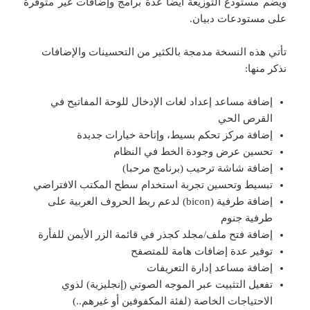
ويضم مستودع التوزيعة أيضا عدة برامج وإضافات غير متوفرة
على مستودعات دبيان.
تأتي هذه النسخة مدمجة بالكثير من التحسينات والإضافات
نذكر منها:
إضافة مساعد إعداد لغات الإدخال للوحة المفاتيح في
القرص الحي
إضافة مركز تحكم بسيط، وإتاحة خيارات جديدة
تحسين عرض وجودة الخط في النظام
إضافة شاشة ترحيب (برنامج مرحبا)
تبسيط وتحسين تجربة استخدام سطح المكتب الافتراضي
إضافة طرفية (bicon) لدعم ربط الحروف العربية على
طرفية جنوم
إضافة فتح ملف/مجلد كجذر في قائمة الزر الأيمن للفأرة
توفير عدة إضافات هامة للمتصفح
إضافة مساعد إدارة التعريفات
تفعيل التثبيت عبر الموجه الصوتي (إنجليزية) لذوي
الاحتياجات الخاصة (لفئة المكفوفين أو غيرهم..)