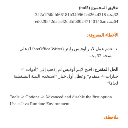
تدقيق المجموع (md5)
32بت: 322a1f50dfd66181b340962e42644318
64بت: ed029542daba42dd5fb00247140146ac
الأخطاء المعروفة:
عدم عمل لايبر أوفيس رايتر (LibreOffice Writer) على
نسخة 32 بت
الحل المقترح:
افتح لايبر أوفيس ثم إذهب إلى “أدوات ->
خيارات -> متقدم” وعطل أول خيار “استخدم البيئة التشغيلية
لجافا”
Tools -> Options -> Advanced and disable the first option
Use a Java Runtime Environment
ملاحظة: