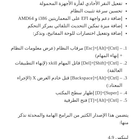
تفعيل النقر الأحادي لفأرة الأجهزة المحمولة
تحسين سرعة تثبيت النظام
إضافة دعم واجهة EFI على المعماريتين i386 و AMD64
إضافة ميزة تمكين التحديث التلقائي بمركز التحكم
إضافة وتفعيل اختصارات للوحة المفاتيح، ونذكر:
– [Ctrl]+[Alt]+[Esc] مرقاب النظام (عرض معلومات النظام
+ إنهاء المهام)
– [Ctrl]+[Shift]+[Del] قاتل المهام xkill (لإنهاء التطبيقات
العالقة)
– [Ctrl]+[Alt]+[Backspace] قتل خادم العرض X (الإجراء
المعتاد:)
– [Super]+[D] إظهار سطح المكتب
– [Ctrl]+[Alt]+[T] فتح الطرفية
يتضمن هذا الإصدار الكثير من البرامج الهامة والمحدثة نذكر
منها:
لينكس 4.9