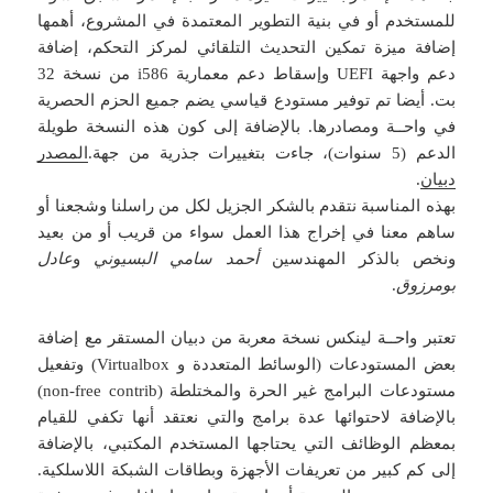
للمستخدم أو في بنية التطوير المعتمدة في المشروع، أهمها
إضافة ميزة تمكين التحديث التلقائي لمركز التحكم، إضافة
دعم واجهة UEFI وإسقاط دعم معمارية i586 من نسخة 32
بت. أيضا تم توفير مستودع قياسي يضم جميع الحزم الحصرية
في واحــة ومصادرها. بالإضافة إلى كون هذه النسخة طويلة
الدعم (5 سنوات)، جاءت بتغييرات جذرية من جهة.
المصدر
دبيان
.
بهذه المناسبة نتقدم بالشكر الجزيل لكل من راسلنا وشجعنا أو
ساهم معنا في إخراج هذا العمل سواء من قريب أو من بعيد
ونخص بالذكر المهندسين
أحمد سامي البسيوني
و
عادل
بومرزوق
.
تعتبر واحــة لينكس نسخة معربة من دبيان المستقر مع إضافة
بعض المستودعات (الوسائط المتعددة و Virtualbox) وتفعيل
مستودعات البرامج غير الحرة والمختلطة (non-free contrib)
بالإضافة لاحتوائها عدة برامج والتي نعتقد أنها تكفي للقيام
بمعظم الوظائف التي يحتاجها المستخدم المكتبي، بالإضافة
إلى كم كبير من تعريفات الأجهزة وبطاقات الشبكة اللاسلكية.