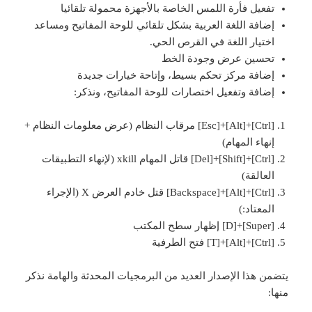
تفعيل فأرة اللمس الخاصة بالأجهزة محمولة تلقائيا
إضافة اللغة العربية بشكل تلقائي للوحة المفاتيح ومساعد
اختيار اللغة في القرص الحي.
تحسين عرض وجودة الخط
إضافة مركز تحكم بسيط، وإتاحة خيارات جديدة
إضافة وتفعيل اختصارات للوحة المفاتيح، ونذكر:
[Ctrl]+[Alt]+[Esc] مرقاب النظام (عرض معلومات النظام +
إنهاء المهام)
[Ctrl]+[Shift]+[Del] قاتل المهام xkill (لإنهاء التطبيقات
العالقة)
[Ctrl]+[Alt]+[Backspace] قتل خادم العرض X (الإجراء
المعتاد:)
[Super]+[D] إظهار سطح المكتب
[Ctrl]+[Alt]+[T] فتح الطرفية
يتضمن هذا الإصدار العديد من البرمجيات المحدثة والهامة نذكر
منها: