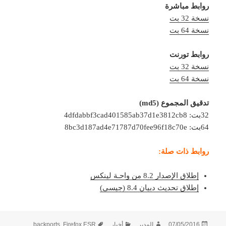
روابط مباشرة
نسخة 32 بت
نسخة 64 بت
روابط تورنت
نسخة 32 بت
نسخة 64 بت
تدقيق المجموع (md5)
32بت: 4dfdabbf3cad401585ab37d1e3812cb8
64بت: 8bc3d187ad4e71787d70fee96f18c70e
روابط ذات صلة:
إطلاق الإصدار 8.2 من واحـة لينكس
إطلاق تحديث دبيان 8.4 (جيسي)
نُشرت
الكاتب
التصنيفات
الوسوم
07/05/2016
المدير
أخبار
Firefox ESR
,
backports
,